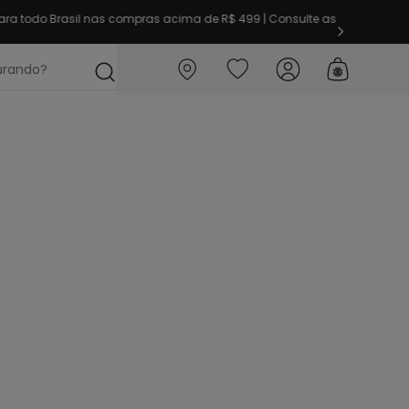
ra todo Brasil nas compras acima de R$ 499 | Consulte as
ocurando?