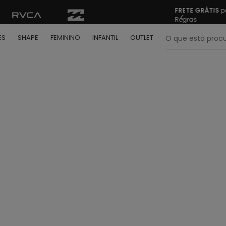
FRETE GRÁTIS
pa
Regras
O que está pr
ES
SHAPE
FEMININO
INFANTIL
OUTLET
termos mais buscados
º
bone
º
moletom
º
camiseta
º
regata
º
calça
º
shape
º
jaqueta
º
camisa