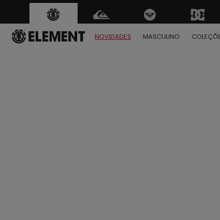
NOVIDADES
MASCULINO
COLEÇÕ
1
2
3
4
5
6
7
8