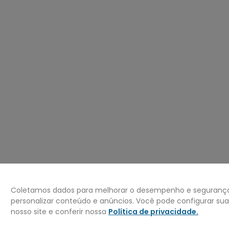
º
mochila
0
º
bermuda
Coletamos dados para melhorar o desempenho e segurança 
personalizar conteúdo e anúncios. Você pode configurar su
nosso site e conferir nossa
Política de privacidade
.