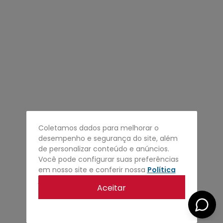
4
º
regata
5
º
calça
6
º
shape
7
º
mochila
8
º
camisa
9
º
jaqueta
10
º
bermuda
Coletamos dados para melhorar o
desempenho e segurança do site, além
de personalizar conteúdo e anúncios.
Você pode configurar suas preferências
em nosso site e conferir nossa
Política
de privacidade
.
Aceitar