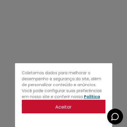
4
º
regata
5
º
calça
6
º
shape
7
º
mochila
8
º
camisa
9
º
jaqueta
10
º
bermuda
Coletamos dados para melhorar o
desempenho e segurança do site, além
de personalizar conteúdo e anúncios.
Você pode configurar suas preferências
em nosso site e conferir nossa
Política
de privacidade
.
Aceitar