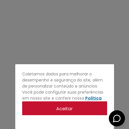
4
º
regata
5
º
calça
6
º
shape
7
º
mochila
8
º
camisa
9
º
carteira
10
º
jaqueta
Coletamos dados para melhorar o
desempenho e segurança do site, além
de personalizar conteúdo e anúncios.
Você pode configurar suas preferências
em nosso site e conferir nossa
Política
de privacidade
.
Aceitar