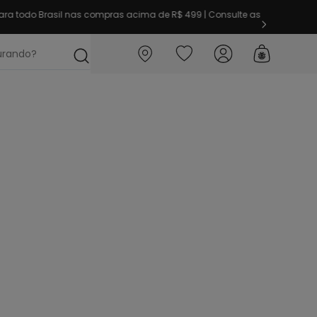
ra todo Brasil nas compras acima de R$ 499 | Consulte as
ocurando?