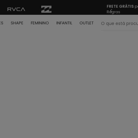
FRETE GRÁTIS
pa
Regras
O que está pr
ES
SHAPE
FEMININO
INFANTIL
OUTLET
termos mais buscados
º
bone
º
camiseta
º
moletom
º
regata
º
calça
º
shape
º
mochila
º
camisa