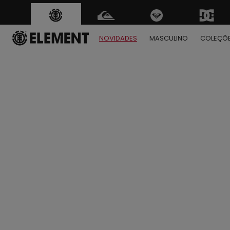
NOVIDADES
MASCULINO
COLEÇÕ
1
2
3
4
5
6
7
8