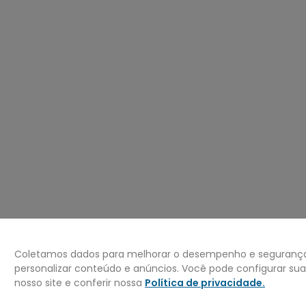
º
jaqueta
0
º
bermuda
Coletamos dados para melhorar o desempenho e segurança 
personalizar conteúdo e anúncios. Você pode configurar su
nosso site e conferir nossa
Política de privacidade
.