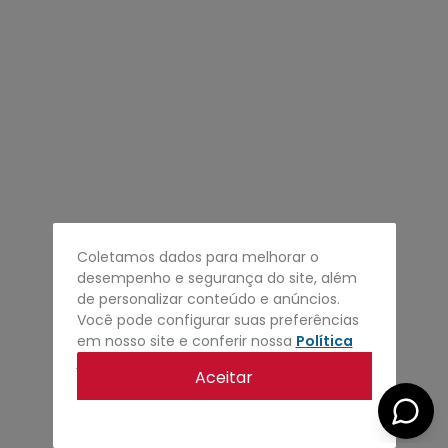
4
º
regata
5
º
calça
6
º
shape
7
º
jaqueta
8
º
camisa
9
º
mochila
10
º
bermuda
Coletamos dados para melhorar o
desempenho e segurança do site, além
de personalizar conteúdo e anúncios.
Você pode configurar suas preferências
em nosso site e conferir nossa
Política
de privacidade
.
Aceitar