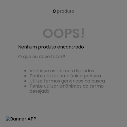
4
º
regata
0
produto
5
º
calça
6
º
shape
OOPS!
7
º
mochila
8
º
camisa
Nenhum produto encontrado
9
º
jaqueta
O que eu devo fazer?
10
º
bermuda
Verifique os termos digitados.
Tente utilizar uma única palavra.
Utilize termos genéricos na busca.
Tente utilizar sinônimos do termo
desejado.