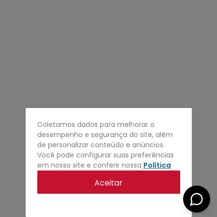
4
º
regata
5
º
calça
6
º
shape
7
º
jaqueta
8
º
camisa
9
º
mochila
10
º
bermuda
Coletamos dados para melhorar o
desempenho e segurança do site, além
de personalizar conteúdo e anúncios.
Você pode configurar suas preferências
em nosso site e conferir nossa
Política
de privacidade
.
Aceitar