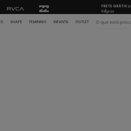
FRETE GRÁTIS
pa
Regras
O que está pr
ES
SHAPE
FEMININO
INFANTIL
OUTLET
termos mais buscados
º
bone
º
camiseta
º
moletom
º
regata
º
calça
º
shape
º
mochila
º
camisa