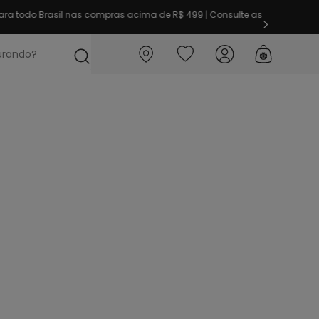
ra todo Brasil nas compras acima de R$ 499 | Consulte as
ocurando?