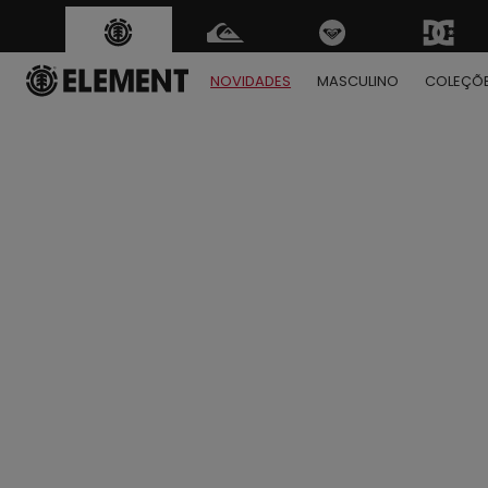
NOVIDADES
MASCULINO
COLEÇÕ
1
2
3
4
5
6
7
8