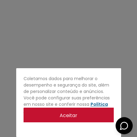
4
º
regata
5
º
calça
6
º
shape
7
º
mochila
8
º
camisa
9
º
carteira
10
º
jaqueta
Coletamos dados para melhorar o
desempenho e segurança do site, além
de personalizar conteúdo e anúncios.
Você pode configurar suas preferências
em nosso site e conferir nossa
Política
de privacidade
.
Aceitar