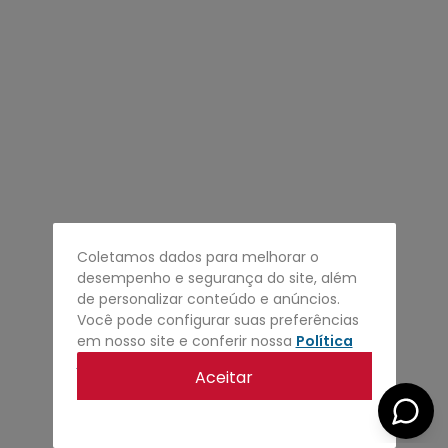
4
º
regata
5
º
calça
6
º
shape
7
º
mochila
8
º
camisa
9
º
carteira
10
º
jaqueta
Coletamos dados para melhorar o
desempenho e segurança do site, além
de personalizar conteúdo e anúncios.
Você pode configurar suas preferências
em nosso site e conferir nossa
Política
de privacidade
.
Aceitar