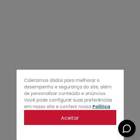
4
º
regata
5
º
calça
6
º
shape
7
º
jaqueta
8
º
camisa
9
º
mochila
10
º
bermuda
Coletamos dados para melhorar o
desempenho e segurança do site, além
de personalizar conteúdo e anúncios.
Você pode configurar suas preferências
em nosso site e conferir nossa
Política
de privacidade
.
Aceitar