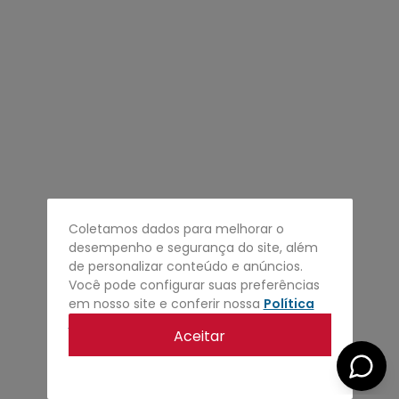
4
º
regata
5
º
calça
6
º
shape
7
º
jaqueta
8
º
camisa
9
º
mochila
10
º
bermuda
Coletamos dados para melhorar o
desempenho e segurança do site, além
de personalizar conteúdo e anúncios.
Você pode configurar suas preferências
em nosso site e conferir nossa
Política
de privacidade
.
Aceitar