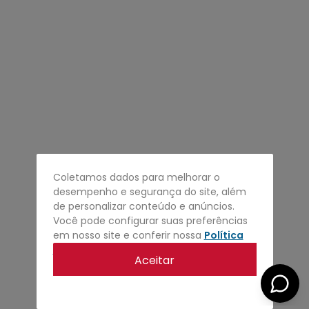
4
º
regata
5
º
calça
6
º
shape
7
º
mochila
8
º
camisa
9
º
carteira
10
º
jaqueta
Coletamos dados para melhorar o
desempenho e segurança do site, além
de personalizar conteúdo e anúncios.
Você pode configurar suas preferências
em nosso site e conferir nossa
Política
de privacidade
.
Aceitar