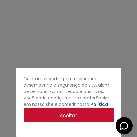
4
º
regata
5
º
calça
6
º
shape
7
º
mochila
8
º
camisa
9
º
carteira
10
º
jaqueta
Coletamos dados para melhorar o
desempenho e segurança do site, além
de personalizar conteúdo e anúncios.
Você pode configurar suas preferências
em nosso site e conferir nossa
Política
de privacidade
.
Aceitar