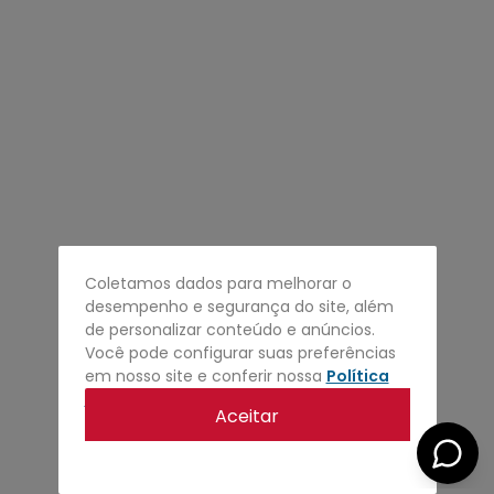
4
º
regata
5
º
calça
6
º
shape
7
º
mochila
8
º
camisa
9
º
jaqueta
10
º
bermuda
Coletamos dados para melhorar o
desempenho e segurança do site, além
de personalizar conteúdo e anúncios.
Você pode configurar suas preferências
em nosso site e conferir nossa
Política
de privacidade
.
Aceitar