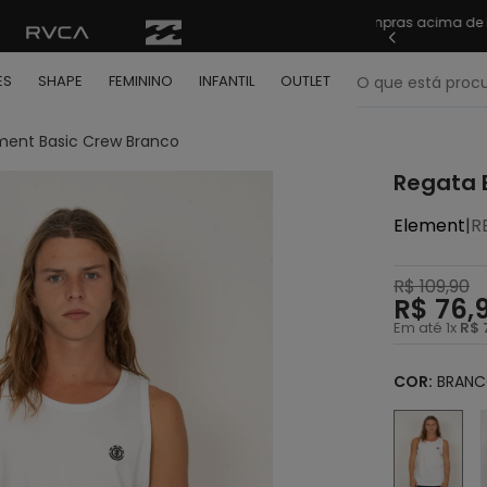
o Brasil nas compras acima de R$ 499 | Consulte as
Sua pr
O que está pr
ES
SHAPE
FEMININO
INFANTIL
OUTLET
ment Basic Crew Branco
termos mais buscados
Regata 
º
bone
Element
|
R
º
moletom
º
camiseta
R$
109
,
90
R$
76
,
º
regata
Em até
1
x
R$
º
calça
COR:
BRAN
º
shape
º
mochila
º
camisa