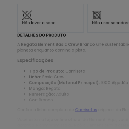
Não lavar a seco
Não usar secador
DETALHES DO PRODUTO
A
Regata Element Basic Crew Branco
une sustentabili
planeta enquanto domina a pista.
Especificações
Tipo de Produto:
Camiseta
Linha:
Basic Crew
Composição (Material Principal):
100% Algodão
Manga:
Regata
Numeração:
Adulto
Cor:
Branco
Confira a linha completa de
Camisetas
originais da El
Você está na
loja online oficial
da Element. Aqui, você
garantia e compromisso que só a Element tem a ofere