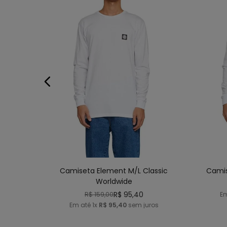
P
M
G
GG
ADICIONAR AO CARRINHO
AD
Camiseta Element M/L Classic
Camis
Worldwide
R$
95
,
40
R$
159
,
00
E
Em até
1
x
R$
95
,
40
sem juros