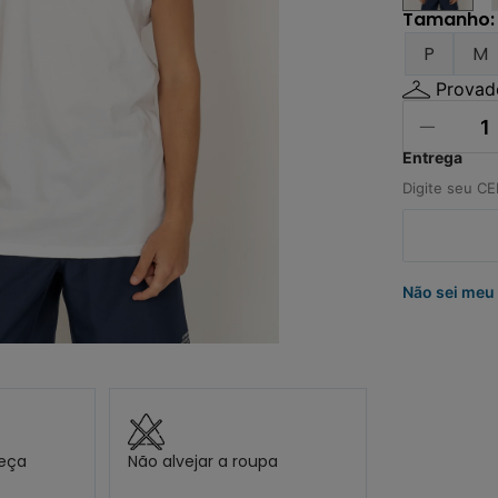
º
carteira
Tamanho
:
0
º
jaqueta
P
M
Provado
Não sei meu
peça
Não alvejar a roupa