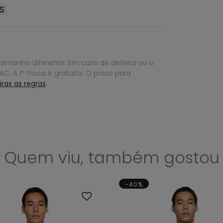
S
tamanho diferente. Em caso de defeito ou o
C. A 1ª troca é gratuita. O prazo para
iras as regras
.
Quem viu, também gostou
-40%