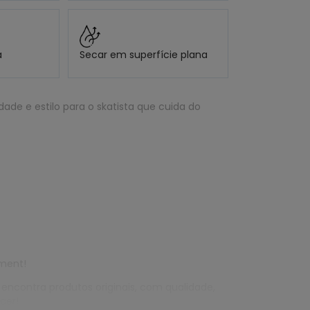
a
Secar em superfície plana
dade e estilo para o skatista que cuida do
ement!
 encontra produtos originais, com qualidade,
cer!