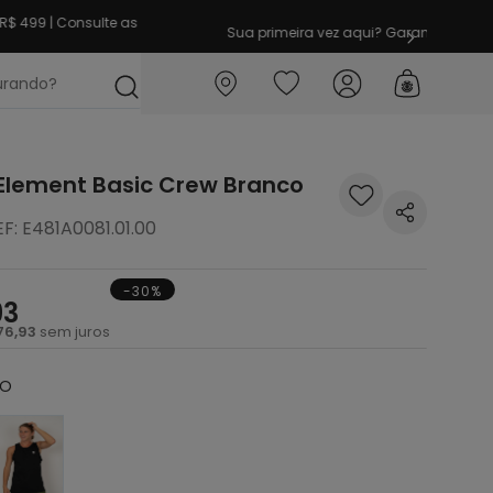
imeira vez aqui? Garanta
10% OFF
em sua 1ª compra
ocurando?
Element Basic Crew Branco
EF
:
E481A0081.01.00
-30%
93
76
,
93
sem juros
CO