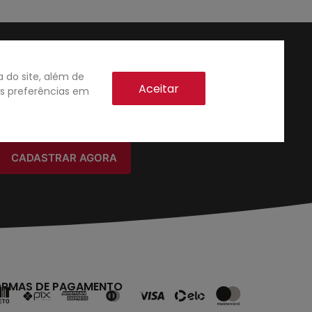
do site, além de
Aceitar
as preferências em
CADASTRAR AGORA
ORMAS DE PAGAMENTO