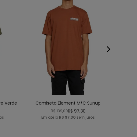
E
G
P
M
G
GG
NHO
ADICIONAR AO CARRINHO
re Verde
Camiseta Element M/C Sunup
R$
97
,
30
R$
139
,
00
os
Em até
1
x
R$
97
,
30
sem juros