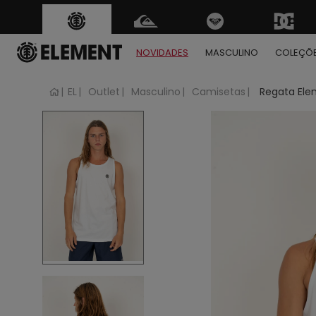
FRETE GRÁTIS
para tod
Regras
NOVIDADES
MASCULINO
COLEÇÕ
EL
Outlet
Masculino
Camisetas
Regata Ele
1
2
3
4
5
6
7
8