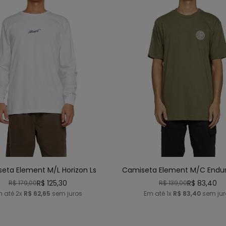
P
M
G
GG
P
M
G
G
ICIONAR AO CARRINHO
ADICIONAR AO CARRI
eta Element M/L Horizon Ls
Camiseta Element M/C Endu
R$
125
,
30
R$
83
,
40
R$
179
,
00
R$
139
,
00
m até
2
x
R$
62
,
65
sem juros
Em até
1
x
R$
83
,
40
sem jur