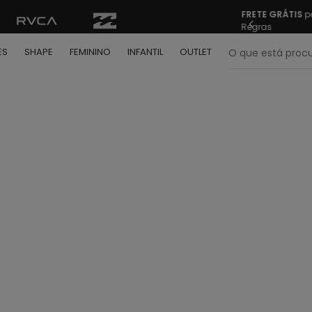
FRETE GRÁTIS
pa
Regras
O que está pr
ES
SHAPE
FEMININO
INFANTIL
OUTLET
termos mais buscados
º
bone
º
moletom
º
camiseta
º
regata
º
calça
º
shape
º
mochila
º
camisa