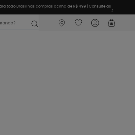
ra todo Brasil nas compras acima de R$ 499 | Consulte as
ocurando?