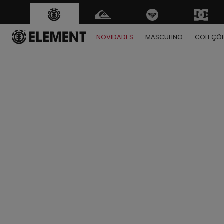
NOVIDADES
MASCULINO
COLEÇÕ
1
2
3
4
5
6
7
8