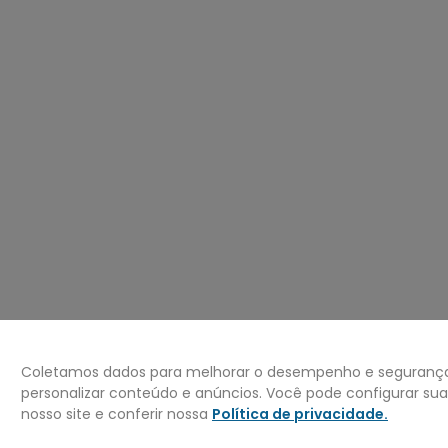
º
carteira
0
º
jaqueta
Coletamos dados para melhorar o desempenho e segurança 
personalizar conteúdo e anúncios. Você pode configurar su
nosso site e conferir nossa
Política de privacidade
.