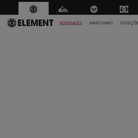
NOVIDADES
MASCULINO
COLEÇÕ
1
2
3
4
5
6
7
8