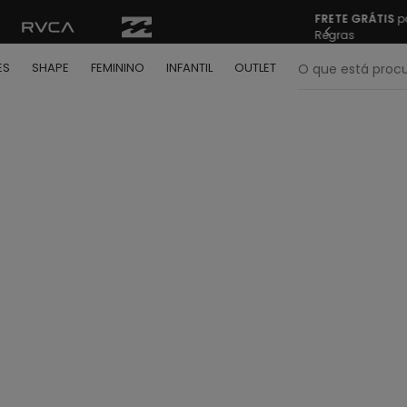
FRETE GRÁTIS
pa
Regras
O que está pr
ES
SHAPE
FEMININO
INFANTIL
OUTLET
termos mais buscados
º
bone
º
moletom
º
camiseta
º
regata
º
calça
º
shape
º
jaqueta
º
camisa