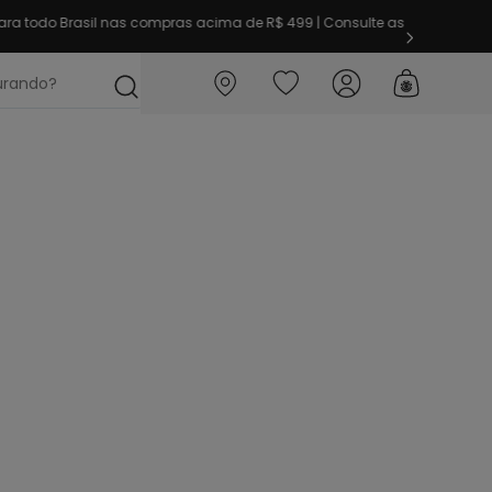
ra todo Brasil nas compras acima de R$ 499 | Consulte as
ocurando?