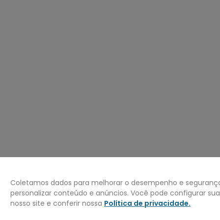
º
mochila
0
º
bermuda
Coletamos dados para melhorar o desempenho e segurança 
personalizar conteúdo e anúncios. Você pode configurar su
nosso site e conferir nossa
Política de privacidade
.