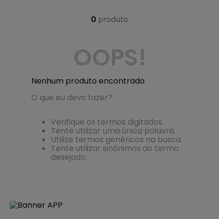
4
º
regata
0
produto
5
º
calça
6
º
shape
OOPS!
7
º
mochila
8
º
camisa
Nenhum produto encontrado
9
º
carteira
O que eu devo fazer?
10
º
jaqueta
Verifique os termos digitados.
Tente utilizar uma única palavra.
Utilize termos genéricos na busca.
Tente utilizar sinônimos do termo
desejado.