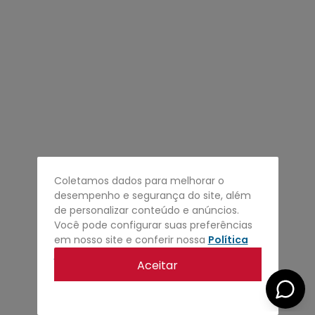
4
º
regata
5
º
calça
6
º
shape
7
º
jaqueta
8
º
camisa
9
º
mochila
10
º
carteira
Coletamos dados para melhorar o
desempenho e segurança do site, além
de personalizar conteúdo e anúncios.
Você pode configurar suas preferências
em nosso site e conferir nossa
Política
de privacidade
.
Aceitar