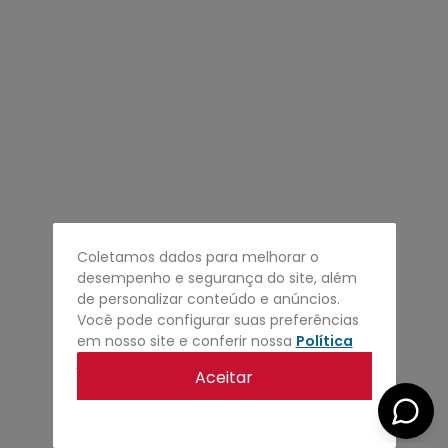
4
º
regata
5
º
calça
6
º
shape
7
º
mochila
8
º
camisa
9
º
jaqueta
10
º
bermuda
Coletamos dados para melhorar o
desempenho e segurança do site, além
de personalizar conteúdo e anúncios.
Você pode configurar suas preferências
em nosso site e conferir nossa
Política
de privacidade
.
Aceitar