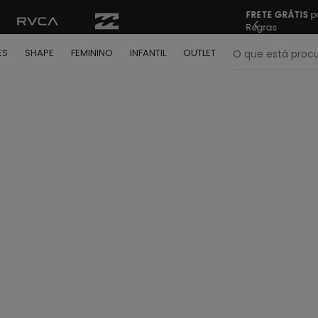
FRETE GRÁTIS
pa
Regras
O que está pr
ES
SHAPE
FEMININO
INFANTIL
OUTLET
termos mais buscados
º
bone
º
moletom
º
regata
º
camiseta
º
calça
º
shape
º
camisa
º
jaqueta