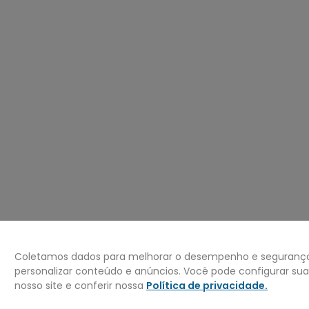
º
mochila
0
º
bermuda
Coletamos dados para melhorar o desempenho e segurança 
personalizar conteúdo e anúncios. Você pode configurar su
nosso site e conferir nossa
Política de privacidade
.