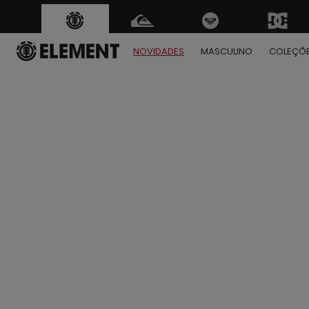
NOVIDADES
MASCULINO
COLEÇÕ
1
2
3
4
5
6
7
8