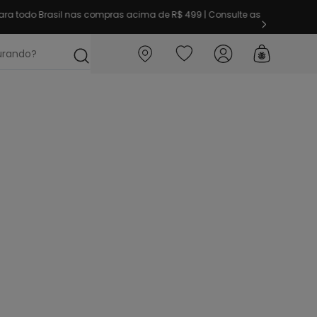
ra todo Brasil nas compras acima de R$ 499 | Consulte as
ocurando?