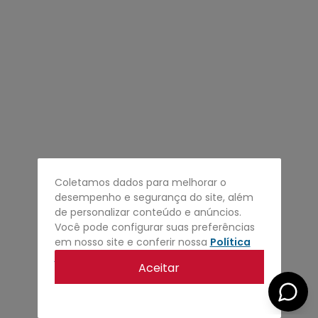
4
º
regata
5
º
calça
6
º
shape
7
º
jaqueta
8
º
camisa
9
º
mochila
10
º
bermuda
Coletamos dados para melhorar o
desempenho e segurança do site, além
de personalizar conteúdo e anúncios.
Você pode configurar suas preferências
em nosso site e conferir nossa
Política
de privacidade
.
Aceitar