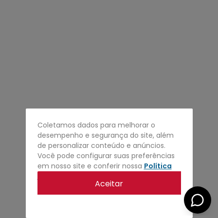
4
º
regata
5
º
calça
6
º
shape
7
º
mochila
8
º
camisa
9
º
carteira
10
º
jaqueta
Coletamos dados para melhorar o
desempenho e segurança do site, além
de personalizar conteúdo e anúncios.
Você pode configurar suas preferências
em nosso site e conferir nossa
Política
de privacidade
.
Aceitar