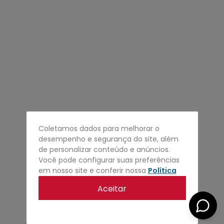
4
º
regata
5
º
calça
6
º
shape
7
º
mochila
8
º
camisa
9
º
jaqueta
10
º
bermuda
Coletamos dados para melhorar o
desempenho e segurança do site, além
de personalizar conteúdo e anúncios.
Você pode configurar suas preferências
em nosso site e conferir nossa
Política
de privacidade
.
Aceitar