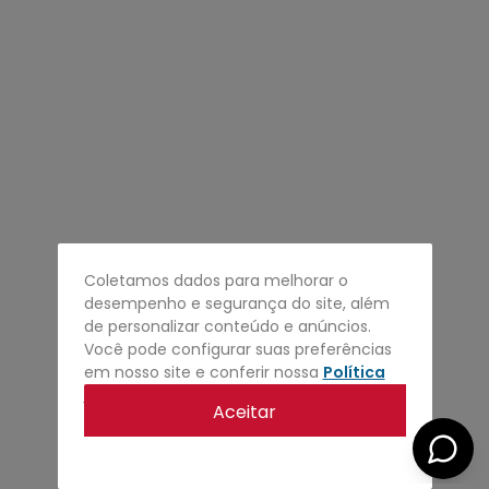
4
º
regata
5
º
calça
6
º
shape
7
º
mochila
8
º
camisa
9
º
jaqueta
10
º
bermuda
Coletamos dados para melhorar o
desempenho e segurança do site, além
de personalizar conteúdo e anúncios.
Você pode configurar suas preferências
em nosso site e conferir nossa
Política
de privacidade
.
Aceitar