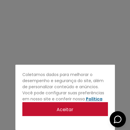
4
º
regata
5
º
calça
6
º
shape
7
º
mochila
8
º
camisa
9
º
jaqueta
10
º
bermuda
Coletamos dados para melhorar o
desempenho e segurança do site, além
de personalizar conteúdo e anúncios.
Você pode configurar suas preferências
em nosso site e conferir nossa
Política
de privacidade
.
Aceitar