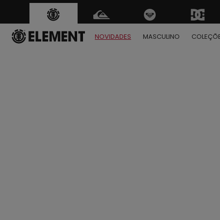
NOVIDADES
MASCULINO
COLEÇÕ
1
2
3
4
5
6
7
8