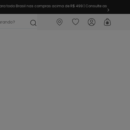
ra todo Brasil nas compras acima de R$ 499 | Consulte as
ocurando?