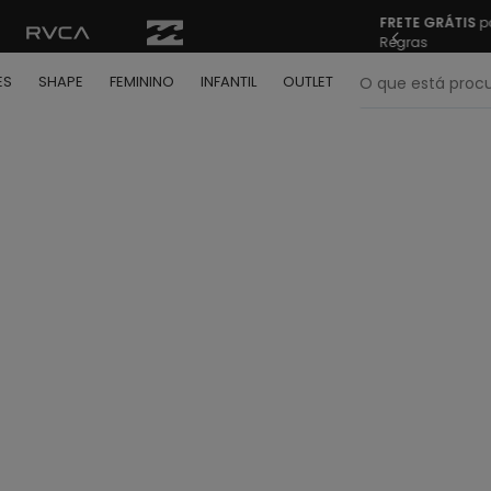
FRETE GRÁTIS
pa
Regras
O que está pr
ES
SHAPE
FEMININO
INFANTIL
OUTLET
termos mais buscados
º
bone
º
moletom
º
camiseta
º
regata
º
calça
º
shape
º
jaqueta
º
camisa