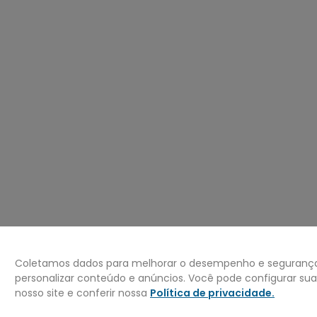
º
mochila
0
º
bermuda
Coletamos dados para melhorar o desempenho e segurança 
personalizar conteúdo e anúncios. Você pode configurar su
nosso site e conferir nossa
Política de privacidade
.