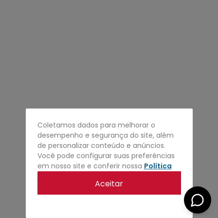
4
º
regata
5
º
calça
6
º
shape
7
º
jaqueta
8
º
camisa
9
º
mochila
10
º
bermuda
Coletamos dados para melhorar o
desempenho e segurança do site, além
de personalizar conteúdo e anúncios.
Você pode configurar suas preferências
em nosso site e conferir nossa
Política
de privacidade
.
Aceitar