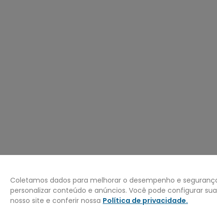
º
mochila
0
º
bermuda
Coletamos dados para melhorar o desempenho e segurança 
personalizar conteúdo e anúncios. Você pode configurar su
nosso site e conferir nossa
Política de privacidade
.