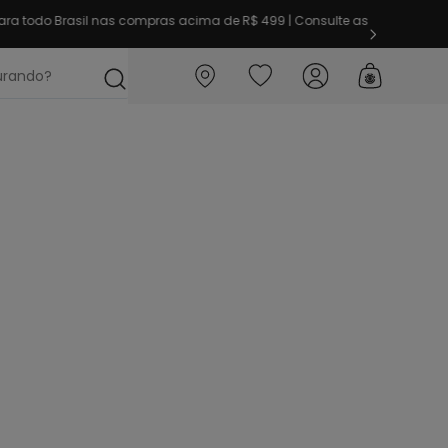
ra todo Brasil nas compras acima de R$ 499 | Consulte as
ocurando?