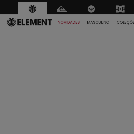
NOVIDADES
MASCULINO
COLEÇÕ
1
2
3
4
5
6
7
8