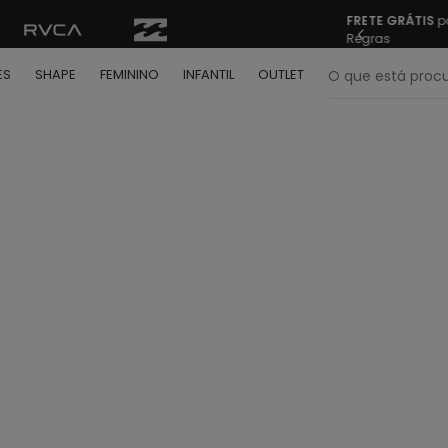
FRETE GRÁTIS
pa
Regras
O que está pr
ES
SHAPE
FEMININO
INFANTIL
OUTLET
termos mais buscados
º
bone
º
moletom
º
camiseta
º
regata
º
calça
º
shape
º
jaqueta
º
camisa