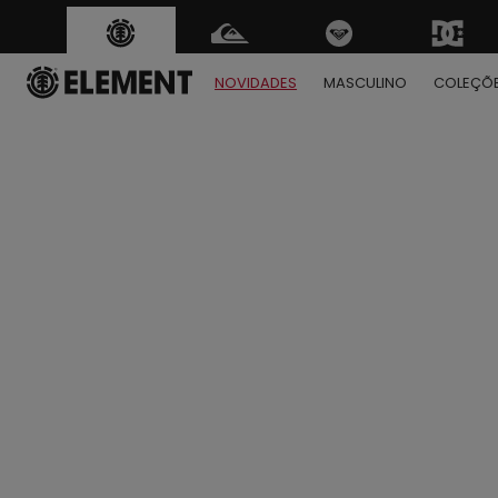
NOVIDADES
MASCULINO
COLEÇÕ
1
2
3
4
5
6
7
8