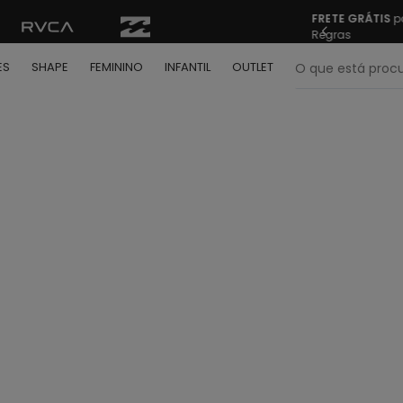
FRETE GRÁTIS
pa
Regras
O que está pr
ES
SHAPE
FEMININO
INFANTIL
OUTLET
termos mais buscados
º
bone
º
moletom
º
camiseta
º
regata
º
calça
º
shape
º
mochila
º
camisa