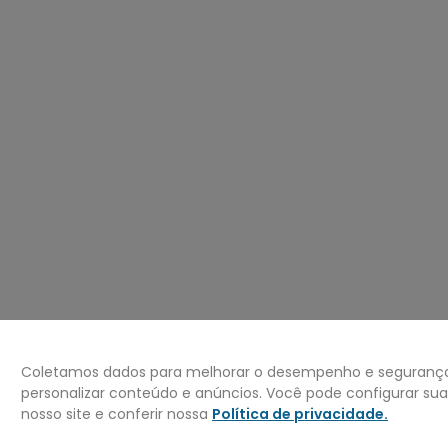
º
carteira
0
º
jaqueta
Coletamos dados para melhorar o desempenho e segurança 
personalizar conteúdo e anúncios. Você pode configurar su
nosso site e conferir nossa
Política de privacidade
.