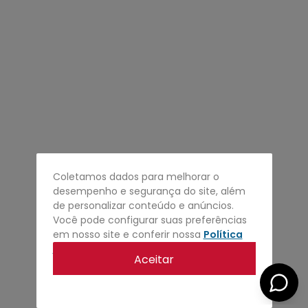
4
º
regata
5
º
calça
6
º
shape
7
º
mochila
8
º
camisa
9
º
jaqueta
10
º
bermuda
Coletamos dados para melhorar o
desempenho e segurança do site, além
de personalizar conteúdo e anúncios.
Você pode configurar suas preferências
em nosso site e conferir nossa
Política
de privacidade
.
Aceitar