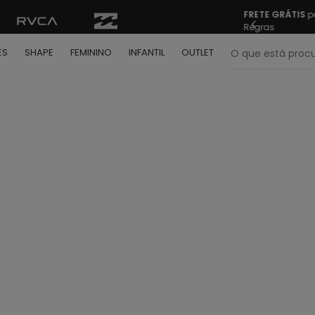
FRETE GRÁTIS
pa
Regras
O que está pr
ES
SHAPE
FEMININO
INFANTIL
OUTLET
termos mais buscados
º
bone
º
camiseta
º
moletom
º
regata
º
calça
º
shape
º
mochila
º
camisa