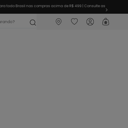
ra todo Brasil nas compras acima de R$ 499 | Consulte as
ocurando?