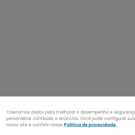
º
jaqueta
0
º
bermuda
Coletamos dados para melhorar o desempenho e segurança 
personalizar conteúdo e anúncios. Você pode configurar su
nosso site e conferir nossa
Política de privacidade
.