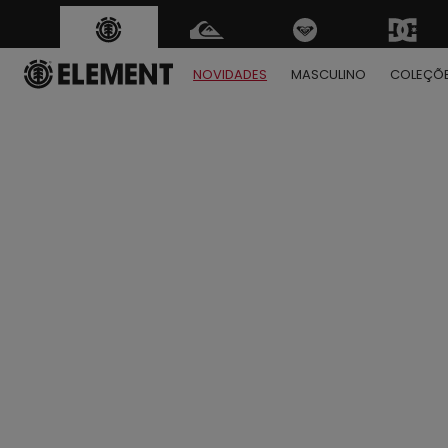
NOVIDADES
MASCULINO
COLEÇÕ
1
2
3
4
5
6
7
8