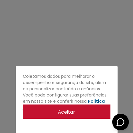
4
º
regata
5
º
calça
6
º
shape
7
º
mochila
8
º
camisa
9
º
jaqueta
10
º
bermuda
Coletamos dados para melhorar o
desempenho e segurança do site, além
de personalizar conteúdo e anúncios.
Você pode configurar suas preferências
em nosso site e conferir nossa
Política
de privacidade
.
Aceitar