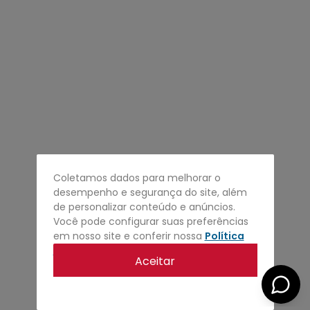
4
º
regata
5
º
calça
6
º
shape
7
º
mochila
8
º
camisa
9
º
carteira
10
º
jaqueta
Coletamos dados para melhorar o
desempenho e segurança do site, além
de personalizar conteúdo e anúncios.
Você pode configurar suas preferências
em nosso site e conferir nossa
Política
de privacidade
.
Aceitar