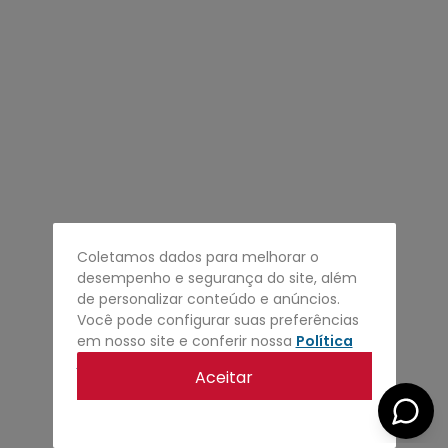
4
º
regata
5
º
calça
6
º
shape
7
º
jaqueta
8
º
camisa
9
º
mochila
10
º
bermuda
Coletamos dados para melhorar o
desempenho e segurança do site, além
de personalizar conteúdo e anúncios.
Você pode configurar suas preferências
em nosso site e conferir nossa
Política
de privacidade
.
Aceitar