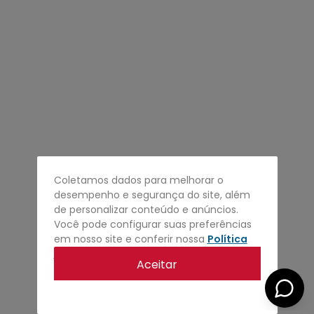
4
º
regata
5
º
calça
6
º
shape
7
º
mochila
8
º
camisa
9
º
jaqueta
10
º
bermuda
Coletamos dados para melhorar o
desempenho e segurança do site, além
de personalizar conteúdo e anúncios.
Você pode configurar suas preferências
em nosso site e conferir nossa
Política
de privacidade
.
Aceitar