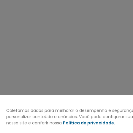
º
carteira
0
º
jaqueta
Coletamos dados para melhorar o desempenho e segurança 
personalizar conteúdo e anúncios. Você pode configurar su
nosso site e conferir nossa
Política de privacidade
.