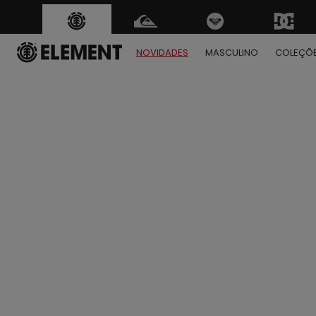
NOVIDADES
MASCULINO
COLEÇÕ
1
2
3
4
5
6
7
8