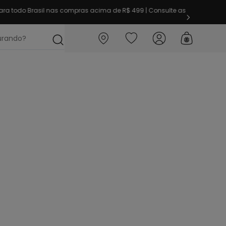
ra todo Brasil nas compras acima de R$ 499 | Consulte as
ocurando?