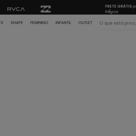
FRETE GRÁTIS
pa
Regras
O que está pr
ES
SHAPE
FEMININO
INFANTIL
OUTLET
termos mais buscados
º
bone
º
moletom
º
camiseta
º
regata
º
calça
º
shape
º
mochila
º
camisa