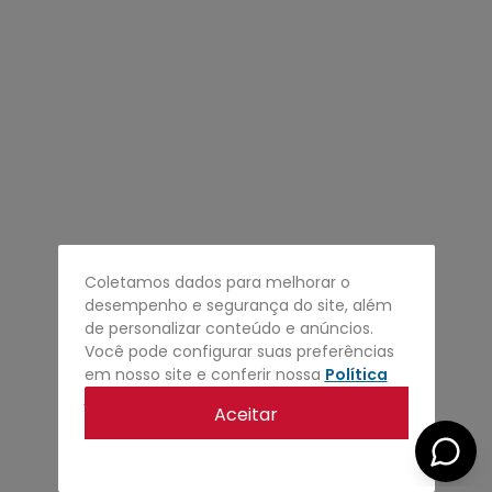
4
º
regata
5
º
calça
6
º
shape
7
º
jaqueta
8
º
camisa
9
º
mochila
10
º
bermuda
Coletamos dados para melhorar o
desempenho e segurança do site, além
de personalizar conteúdo e anúncios.
Você pode configurar suas preferências
em nosso site e conferir nossa
Política
de privacidade
.
Aceitar