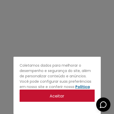
4
º
regata
5
º
calça
6
º
shape
7
º
mochila
8
º
camisa
9
º
jaqueta
10
º
bermuda
Coletamos dados para melhorar o
desempenho e segurança do site, além
de personalizar conteúdo e anúncios.
Você pode configurar suas preferências
em nosso site e conferir nossa
Política
de privacidade
.
Aceitar