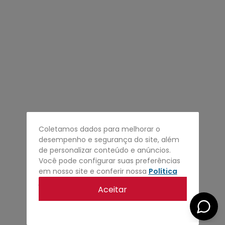
4
º
regata
5
º
calça
6
º
shape
7
º
mochila
8
º
camisa
9
º
jaqueta
10
º
bermuda
Coletamos dados para melhorar o
desempenho e segurança do site, além
de personalizar conteúdo e anúncios.
Você pode configurar suas preferências
em nosso site e conferir nossa
Política
de privacidade
.
Aceitar